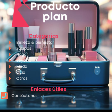
Categorías
Belleza & bienestar
Equipos
Hogar
Joyería
Moda
Ocio
Otros
Enlaces útiles
Contáctenos