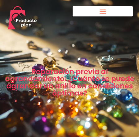
Reparación previa al
agrandamiento: ¿Cuánto se puede
agrandar un anillo en condiciones
óptimas?