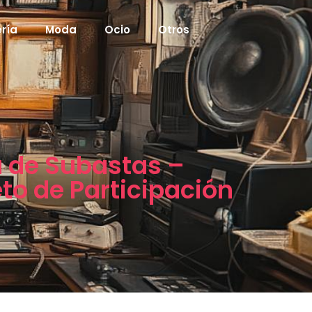
ría
Moda
Ocio
Otros
a de Subastas –
to de Participación