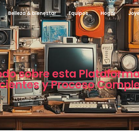
Belleza & bienestar
Equipos
Hogar
Joye
Todo sobre esta Plataform
cientes y Proceso Comple