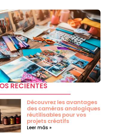
OS RECIENTES
Découvrez les avantages
des caméras analogiques
réutilisables pour vos
projets créatifs
Leer más »