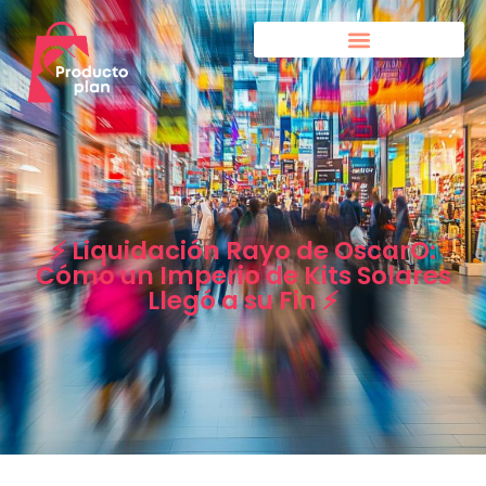
⚡ Liquidación Rayo de OscarO:
Cómo un Imperio de Kits Solares
Llegó a su Fin ⚡