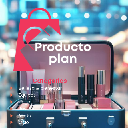
Categorías
Belleza & bienestar
Equipos
Hogar
Joyería
Moda
Ocio