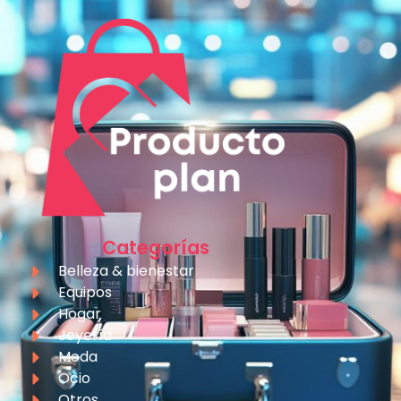
Categorías
Belleza & bienestar
Equipos
Hogar
Joyería
Moda
Ocio
Otros