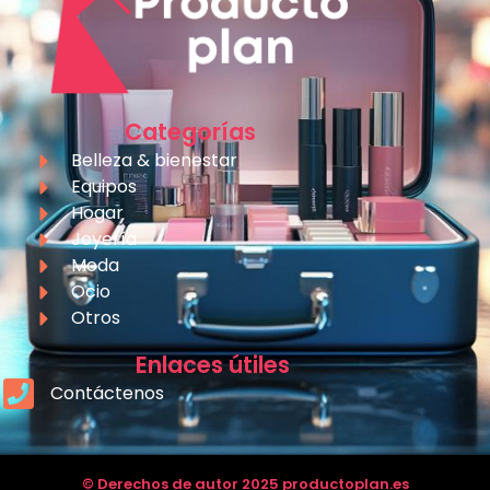
Categorías
Belleza & bienestar
Equipos
Hogar
Joyería
Moda
Ocio
Otros
Enlaces útiles
Contáctenos
© Derechos de autor 2025 productoplan.es