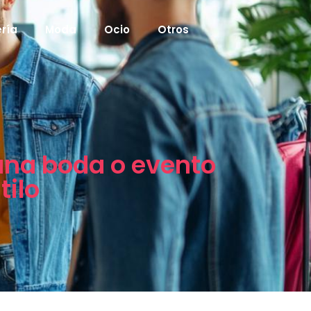
ría
Moda
Ocio
Otros
una boda o evento
tilo