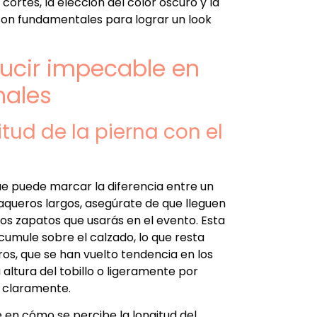
 cortes, la elección del color oscuro y la
son fundamentales para lograr un look
 lucir impecable en
males
ud de la pierna con el
que puede marcar la diferencia entre un
vaqueros largos, asegúrate de que lleguen
los zapatos que usarás en el evento. Esta
cumule sobre el calzado, lo que resta
os, que se han vuelto tendencia en los
 altura del tobillo o ligeramente por
a claramente.
ye en cómo se percibe la longitud del