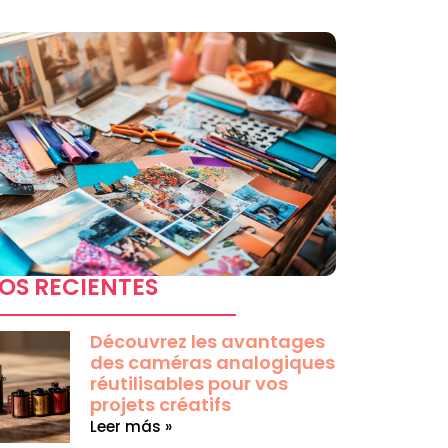
OS RECIENTES
Découvrez les avantages
des caméras analogiques
réutilisables pour vos
projets créatifs
Leer más »