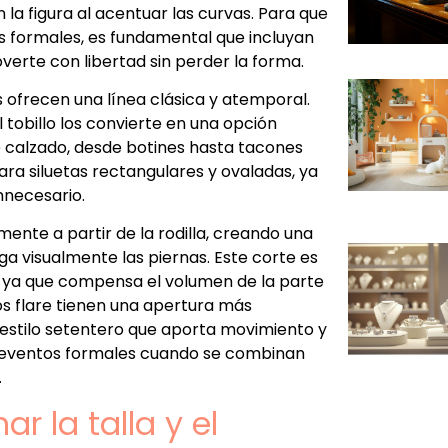
an la figura al acentuar las curvas. Para que
 formales, es fundamental que incluyan
erte con libertad sin perder la forma.
s ofrecen una línea clásica y atemporal.
 tobillo los convierte en una opción
e calzado, desde botines hasta tacones
ra siluetas rectangulares y ovaladas, ya
nnecesario.
ente a partir de la rodilla, creando una
ga visualmente las piernas. Este corte es
, ya que compensa el volumen de la parte
ros flare tienen una apertura más
 estilo setentero que aporta movimiento y
a eventos formales cuando se combinan
.
r la talla y el