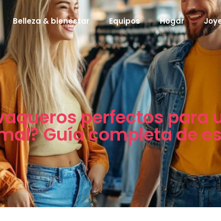
Belleza & bienestar
Equipos
Hogar
Joye
 vaqueros perfectos para 
mal? Guía completa de es